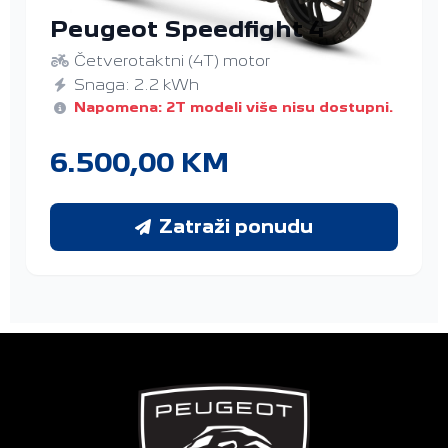
Peugeot Speedfight 4
Četverotaktni (4T) motor
Snaga: 2.2 kWh
Napomena: 2T modeli više nisu dostupni.
6.500,00 KM
Zatraži ponudu