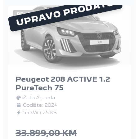
UPRAVO PRODATO
PEUGEOT
Peugeot 208 ACTIVE 1.2
PureTech 75
Žuta Agueda
Godište: 2024
55 kW / 75 KS
33.899,00 KM