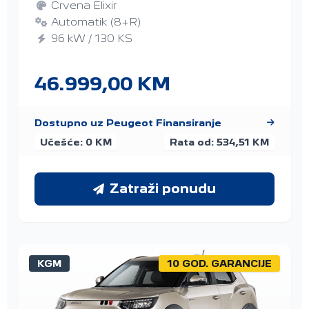
Crvena Elixir
Automatik (8+R)
96 kW / 130 KS
46.999,00 KM
Dostupno uz Peugeot Finansiranje
Učešće: 0 KM
Rata od: 534,51 KM
Zatraži ponudu
KGM
10 GOD. GARANCIJE