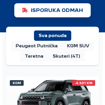
ISPORUKA ODMAH
Sva ponuda
Peugeot Putnička
KGM SUV
Teretna
Skuteri (4T)
KGM
-6.501 KM