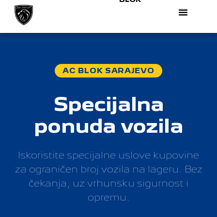
AC BLOK SARAJEVO
Specijalna
ponuda vozila
Iskoristite specijalne uslove kupovine
za ograničen broj vozila na lageru. Bez
čekanja, uz vrhunsku sigurnost i
opremu.