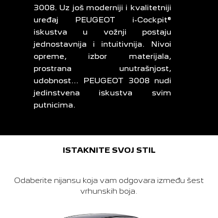
3008. Uz još moderniji i kvalitetniji
uređaj PEUGEOT i-Cockpit®
iskustva u vožnji postaju
jednostavnija i intuitivnija. Nivoi
opreme, izbor materijala,
prostrana unutrašnjost,
udobnost... PEUGEOT 3008 nudi
jedinstvena iskustva svim
putnicima.
ISTAKNITE SVOJ STIL
Odaberite nijansu koja vam odgovara između šest
vrhunskih boja.