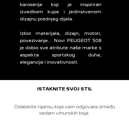
karoserije koji je inspiriran
izvedbom kupe i jedinstvenom
dizajnu prednjeg dijela.
Izbor materijala, dizajn, motori,
povezivanje... Novi PEUGEOT 508
je dobio sve atribute naše marke s
aspekta sportskog duha,
elegancije i inovativnosti.
ISTAKNITE SVOJ STIL
Odaberite nijansu koja vam odgovara između
sedam vrhunskih boja.