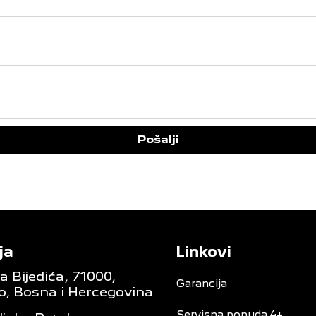
Pošalji
ja
Linkovi
 Bijedića, 71000,
Garancija
o, Bosna i Hercegovina
Servisna ponuda 4+