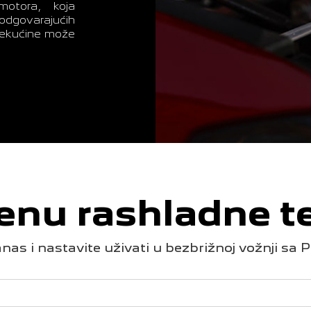
motora, koja
odgovarajućih
tekućine može
enu rashladne t
nas i nastavite uživati u bezbrižnoj vožnji s