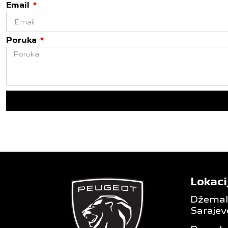
Email
Poruka
Lokaci
Džemala
Sarajev