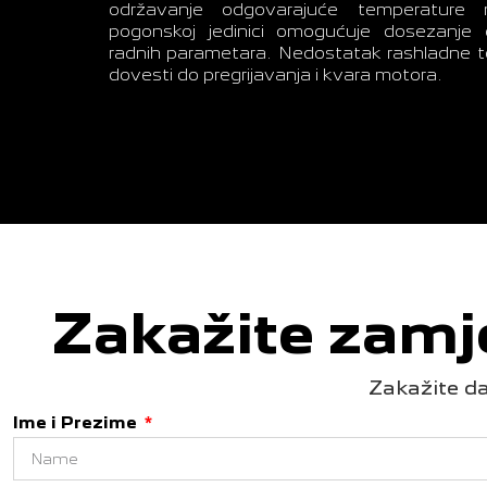
održavanje odgovarajuće temperature 
pogonskoj jedinici omogućuje dosezanje 
radnih parametara. Nedostatak rashladne 
dovesti do pregrijavanja i kvara motora.
Zakažite zamj
Zakažite da
Ime i Prezime