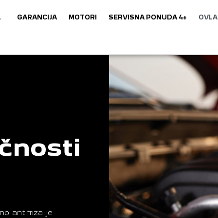
A
GARANCIJA
MOTORI
SERVISNA PONUDA 4+
OVLA
čnosti
o antifriza je