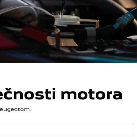
ečnosti motora
a Peugeotom.