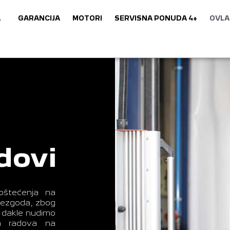
A
GARANCIJA
MOTORI
SERVISNA PONUDA 4+
OVLA
adovi
oštećenja na
 nezgoda, zbog
, dakle nudimo
kih radova na