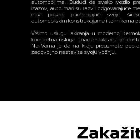
automobilima. Budući da svako vozilo pre
izazov, autolimari su razvili odgovarajuće m
novi posao, primjenjujući svoje šir
automobilskim konstrukcijama i tehnikama p
Vršimo uslugu lakiranja u modernoj termola
kompletna usluga limarije i lakiranja je dos
Na Vama je da na kraju preuzmete popravl
zadovoljno nastavite svoju vožnju.
Zakažit