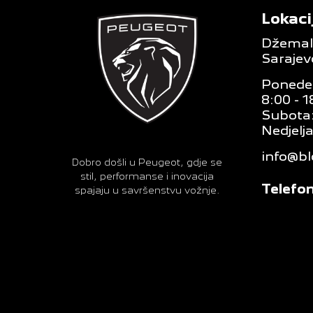
Lokaci
Džemala
Sarajev
Ponedel
8:00 - 1
Subota:
Nedjelja
info@bl
Dobro došli u Peugeot, gdje se
stil, performanse i inovacija
Telefon
spajaju u savršenstvu vožnje.