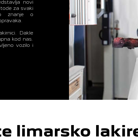
dstavlja novi
etode za svaki
oko znanje o
opravaka.
kirnici. Dakle
tupna kod nas.
jeno vozilo i
e limarsko lakir