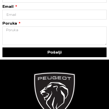
Email
Poruka
Pošalji